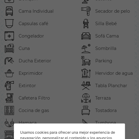
Cama Individual
Secador de pelo
Capsulas café
Silla Bebé
Congelador
Sofá Cama
Cuna
Sombrilla
Ducha Exterior
Parking
Exprimidor
Hervidor de agua
Extintor
Tabla Planchar
Cafetera Filtro
Terraza
Cocina de gas
Tostadora
Hamaca
Tumbona
Usamos cookies para ofrecer una mejor experiencia de
Horno
TV
navegación, personalizar el contenido y los anuncios,