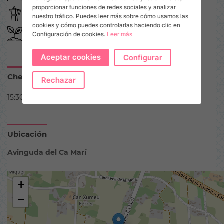
proporcionar funciones de redes sociales y analizar
Cafetera Italiana
WIFI
nuestro tráfico. Puedes leer más sobre cómo usamos las
cookies y cómo puedes controlarlas haciendo clic en
Jardín
Configuración de cookies.
Leer más
Aceptar cookies
Configurar
Check in - Check out
Rechazar
15:30 - 10:00
Ubicación
Avinguda del Ca Marí
+
−