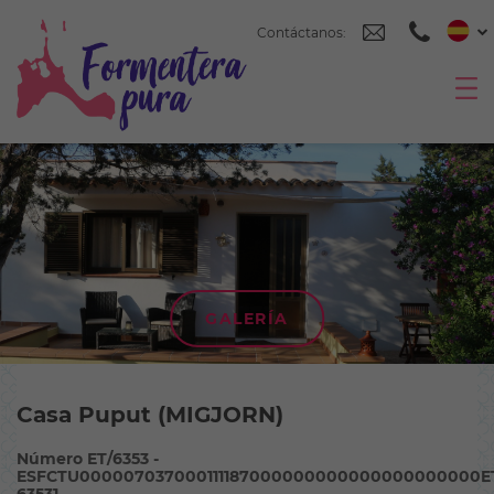
Contáctanos:
GALERÍA
Casa Puput (MIGJORN)
Número ET/6353 -
ESFCTU000007037000111187000000000000000000000E