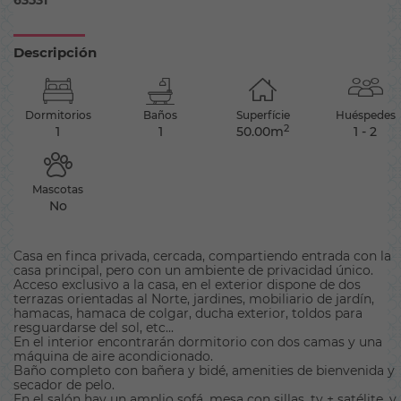
63531
Descripción
Dormitorios
Baños
Superfície
Huéspedes
2
1
1
50.00m
1 - 2
Mascotas
No
Casa en finca privada, cercada, compartiendo entrada con la
casa principal, pero con un ambiente de privacidad único.
Acceso exclusivo a la casa, en el exterior dispone de dos
terrazas orientadas al Norte, jardines, mobiliario de jardín,
hamacas, hamaca de colgar, ducha exterior, toldos para
resguardarse del sol, etc...
En el interior encontrarán dormitorio con dos camas y una
máquina de aire acondicionado.
Baño completo con bañera y bidé, amenities de bienvenida y
secador de pelo.
En el salón hay un amplio sofá, mesa con sillas, tv + satélite, y