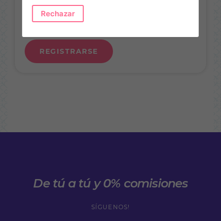
Quiero recibir información por correo electrónico
Rechazar
He leído y aceptado la
cláusula de privacidad
REGISTRARSE
De tú a tú y 0% comisiones
SÍGUENOS!