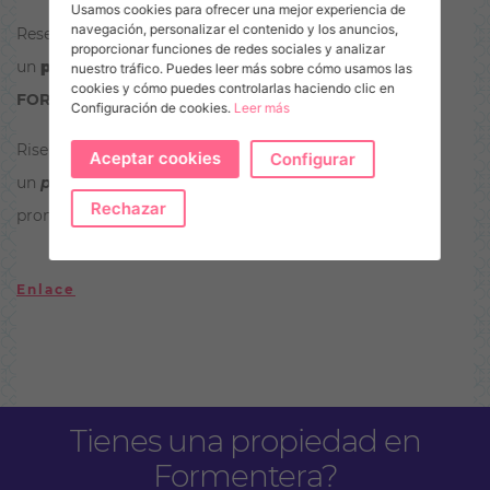
Usamos cookies para ofrecer una mejor experiencia de
navegación, personalizar el contenido y los anuncios,
Reservez votre
billet de bateau
directement online à
proporcionar funciones de redes sociales y analizar
un
prix spécial
sur notre page !! Code promotionnel:
nuestro tráfico. Puedes leer más sobre cómo usamos las
cookies y cómo puedes controlarlas haciendo clic en
FORMENTERAPURA
Configuración de cookies.
Leer más
Riservate i
biglietti della nave
direttamente online a
Aceptar cookies
Configurar
un
prezzo speziale
sulla nostra web !! Codice
Rechazar
promozionale:
FORMENTERAPURA
Enlace
Tienes una propiedad en
Formentera?