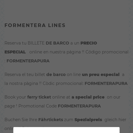
FORMENTERA LINES
Reserva tu BILLETE
DE BARCO
a un
PRECIO
ESPECIAL
online en nuestra página !! Código promocional
:
FORMENTERAPURA
Reserva el teu billet
de barco
on line
un preu especial
a
la nostra pàgina !! Còdic promocional:
FORMENTERAPURA
Book your
ferry ticket
online at
a special price
on our
page ! Promotional Code
FORMENTERAPURA
Buchen Sie Ihre
Fährtickets
zum
Spezialpreis
gleich hier
online !! Rabattcode:
FORMENTERAPURA