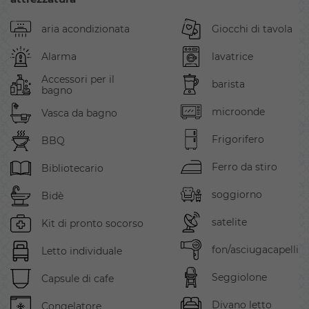
aria acondizionata
Giocchi di tavola
Alarma
lavatrice
Accessori per il
barista
bagno
microonde
Vasca da bagno
Frigorifero
BBQ
Ferro da stiro
Bibliotecario
soggiorno
Bidè
satelite
Kit di pronto socorso
fon/asciugacapelli
Letto individuale
Seggiolone
Capsule di cafe
Divano letto
Congelatore