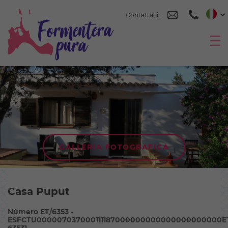
Contattaci:
GALLERIA FOTOGRAFICA
Casa Puput
Número ET/6353 -
ESFCTU000007037000111187000000000000000000000E