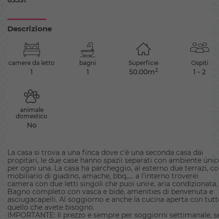
63531
Descrizione
camere da letto
bagni
Superficie
Ospiti
2
1
1
50.00m
1 - 2
animale
domestico
No
La casa si trova a una finca dove c'é una seconda casa dai
propitari, le due case hanno spazii separati con ambiente úni
per ogni una. La casa ha parcheggio, al esterno due terrazi, c
mobiliario di giadino, amache, bbq,.... a l'interno troverei
camera con due letti singoli che puoi unire, aria condizionata.
Bagno completo con vasca e bidé, amenities di benvenuta e
asciugacapelli. Al soggiorno e anche la cucina aperta con tut
quello che avete bisogno.
IMPORTANTE: Il prezzo e sempre per soggiorni settimanale, s