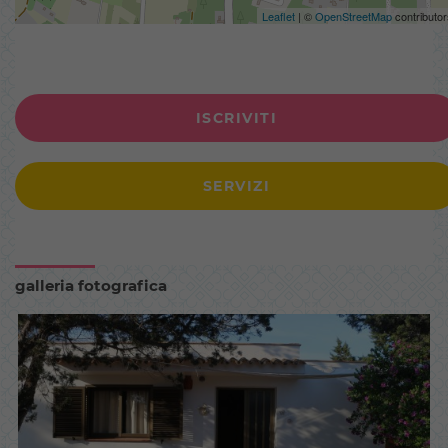
Leaflet
| ©
OpenStreetMap
contributor
ISCRIVITI
SERVIZI
galleria fotografica