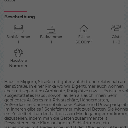
63531
Beschreibung
Schlafzimmer
Badezimmer
Fläche
Gäste
2
1
1
50.00m
1 - 2
Haustiere
Nummer
Haus in Migjorn, Straße mit guter Zufahrt und relativ nah an
der sStraße, in einer Finka wo wir Eigentümer auch wohnen,
aber mit separatem Ambiente, Parkplätze usw...... Es ist ein vol
ausgestattetes Haus , sowohl außen als auch innen. Sehr
gepflegtes Äußeres mit Privatsphäre, Hängematten,
Außendusche, Gartenmöbeln usw. Außen- und Privatparkplatz
Im Inneren gibt es 1 Schlafzimmer mit zwei Betten. Sie könne
ein Zustellbett für den Fall, dass ein Minderjähriger mitkomm
dazustellen, indem man die Betten zusammenstellt.
Desweiteren eine Klimaanlage im Schlafzimmer, ein
Badezimmer mit Badewanne und Bidet, Pflegeprodukte und