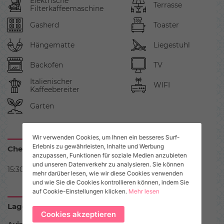
Elektrische
Terrasse
Filterkaffeemaschine
Gasherd
Toaster
Hängematte
Liegestuhl
Backofen
TV
Italienischer
WIFI
Kaffeebereiter
Garten
Wir verwenden Cookies, um Ihnen ein besseres Surf-
Erlebnis zu gewährleisten, Inhalte und Werbung
Check in - Check out
anzupassen, Funktionen für soziale Medien anzubieten
und unseren Datenverkehr zu analysieren. Sie können
15:30 - 10:00
mehr darüber lesen, wie wir diese Cookies verwenden
und wie Sie die Cookies kontrollieren können, indem Sie
auf Cookie-Einstellungen klicken.
Mehr lesen
Lage
Cookies akzeptieren