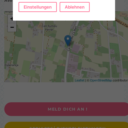
Avinguda del Ca Marí
Einstellungen
Ablehnen
+
−
Leaflet
| ©
OpenStreetMap
contributor
MELD DICH AN !