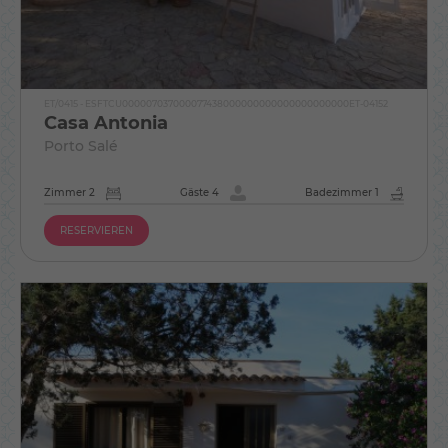
ET/0415 - ESFTCU000007037000077438000000000000000000000ET-04152
Casa Antonia
Porto Salé
Zimmer 2
Gäste 4
Badezimmer 1
RESERVIEREN