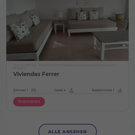
ET/V.T.V. 0176-EIF - ESHFTU00000703700008271500200000000000000VTV-
0176 EF6
Viviendas Ferrer
Zimmer 1
Gäste 4
Badezimmer 1
RESERVIEREN
ALLE ANSEHEN