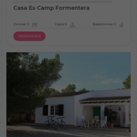
ET/ESFCTU0000070370000597550000000000000000000000ET67303
Casa Es Camp Formentera
Zimmer 3
Gäste 6
Badezimmer 2
RESERVIEREN