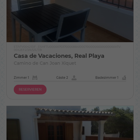
ET/VTV0042 EIF - ESHFTU000007037000088410007000000000000000VTV-
0042EF2/3/4/5/6/7/8
Casa de Vacaciones, Real Playa
Camino de Can Joan Xiquet
Zimmer 1
Gäste 2
Badezimmer 1
RESERVIEREN