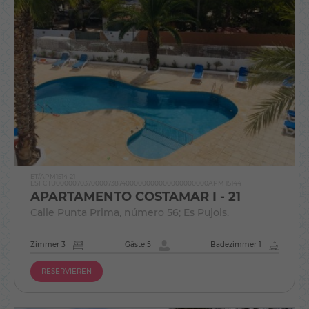
ET/APM1514-21 -
ESFCTU00000703700007387400000000000000000000APM 15144
APARTAMENTO COSTAMAR I - 21
Calle Punta Prima, número 56; Es Pujols.
Zimmer 3
Gäste 5
Badezimmer 1
RESERVIEREN