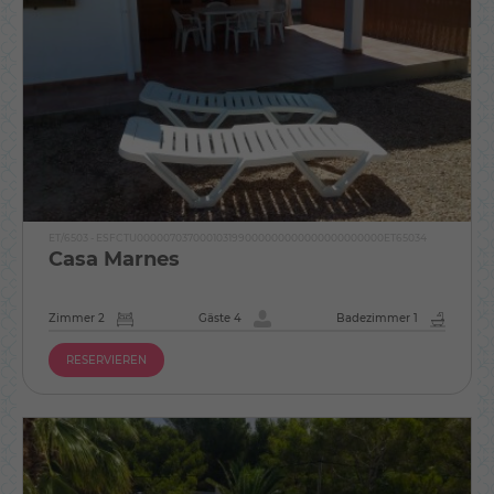
ET/6503 - ESFCTU000007037000103199000000000000000000000ET65034
Casa Marnes
Zimmer 2
Gäste 4
Badezimmer 1
RESERVIEREN