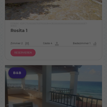
ET/1695 - ESFCTU000007037000084436000000000000000000000ET-
16953
Rosita 1
Zimmer 2
Gäste 4
Badezimmer 1
RESERVIEREN
B&B