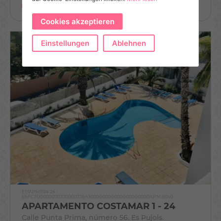
RESERVIEREN
Cookies akzeptieren
Einstellungen
Ablehnen
ET/APM1514-24 -
ESFCTU00000703700007384300000000000000000000APM 15140
APARTAMENTO COSTAMAR 1 - 24
Calle Punta Prima, número 56. Es Pujols.