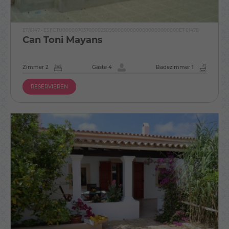
ET/6147 - ESFCTU000007037000025095000000000000000000000ET 61478
Can Toni Mayans
Zimmer 2
Gäste 4
Badezimmer 1
RESERVIEREN