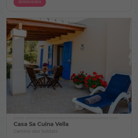
RESERVIEREN
ET/6105 - ESHFTU0000070370001221070010000000000000000000ET61059
Casa Sa Cuina Vella
Camino des Soldats