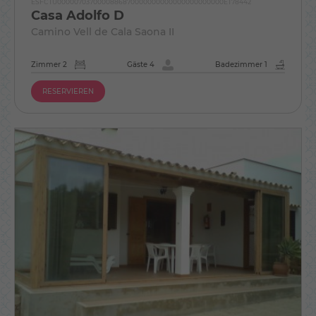
ESFCTU0000070370000886870000000000000000000000ET78442
Casa Adolfo D
Camino Vell de Cala Saona II
Zimmer 2
Gäste 4
Badezimmer 1
RESERVIEREN