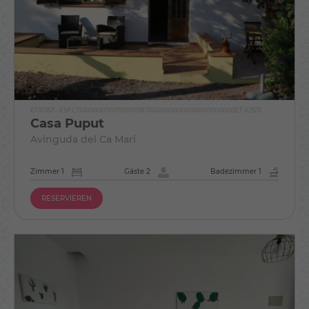
ET/6353 - ESFCTU000007037000111187000000000000000000000ET-63531
Casa Puput
Avinguda del Ca Marí
Zimmer 1
Gäste 2
Badezimmer 1
RESERVIEREN