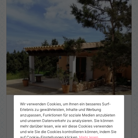
ET/7288 -
ESFCTU000007037000110981800000000000000000000000072889
Wir verwenden Cookies, um Ihnen ein besseres Surf-
Apartamento Nube
Erlebnis zu gewährleisten, Inhalte und Werbung
vènda de la Miranda i cala Saona
anzupassen, Funktionen für soziale Medien anzubieten
und unseren Datenverkehr zu analysieren. Sie können
mehr darüber lesen, wie wir diese Cookies verwenden
Zimmer 2
Gäste 4
Badezimmer 1
und wie Sie die Cookies kontrollieren können, indem Sie
auf Cookie-Einstellungen klicken.
Mehr lesen