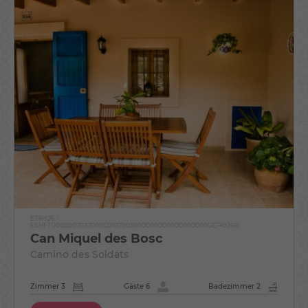
ET/4926 -
ESHFTU0000070370001221070030000000000000000000ET49260
Can Miquel des Bosc
Camino des Soldats
Zimmer 3
Gäste 6
Badezimmer 2