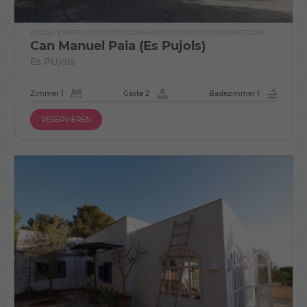
ET/7226- ESHFTU000007037000024548001000000000000000000ET72269
Can Manuel Paia (Es Pujols)
Es PUjols
Zimmer 1
Gäste 2
Badezimmer 1
RESERVIEREN