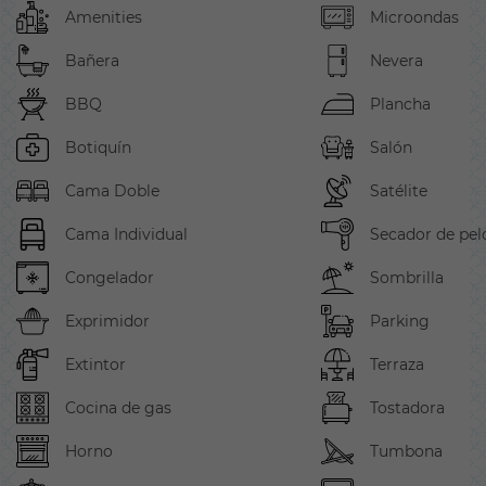
Amenities
Microondas
Bañera
Nevera
BBQ
Plancha
Botiquín
Salón
Cama Doble
Satélite
Cama Individual
Secador de pel
Congelador
Sombrilla
Exprimidor
Parking
Extintor
Terraza
Cocina de gas
Tostadora
Horno
Tumbona