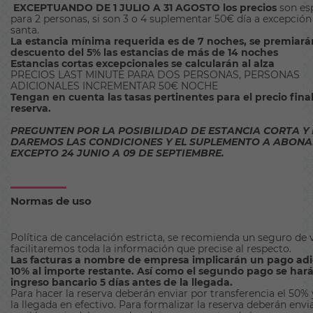
EXCEPTUANDO DE 1 JULIO A 31 AGOSTO los precios
son esp
para 2 personas, si son 3 o 4 suplementar 50€ día a excepció
santa.
La estancia mínima requerida es de 7 noches, se premiar
descuento del 5% las estancias de más de 14 noches
Estancias cortas excepcionales se calcularán al alza
PRECIOS LAST MINUTE PARA DOS PERSONAS, PERSONAS
ADICIONALES INCREMENTAR 50€ NOCHE
Tengan en cuenta las tasas pertinentes para el precio final
reserva.
PREGUNTEN POR LA POSIBILIDAD DE ESTANCIA CORTA Y 
DAREMOS LAS CONDICIONES Y EL SUPLEMENTO A ABONA
EXCEPTO 24 JUNIO A 09 DE SEPTIEMBRE.
Normas de uso
Política de cancelación estricta, se recomienda un seguro de vi
facilitaremos toda la información que precise al respecto.
Las facturas a nombre de empresa implicarán un pago adi
10% al importe restante. Así como el segundo pago se hará
ingreso bancario 5 días antes de la llegada.
Para hacer la reserva deberán enviar por transferencia el 50% y
la llegada en efectivo. Para formalizar la reserva deberán env