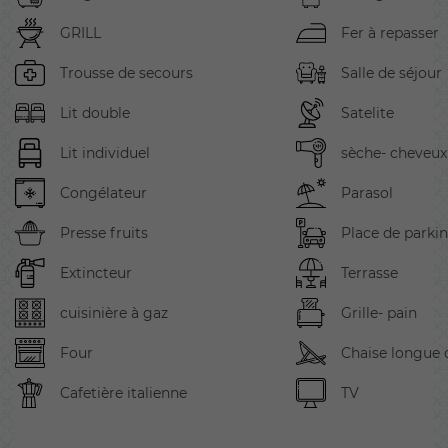
GRILL
Fer à repasser
Trousse de secours
Salle de séjour
Lit double
Satelite
Lit individuel
sèche- cheveux
Congélateur
Parasol
Presse fruits
Place de parki
Extincteur
Terrasse
cuisinière à gaz
Grille- pain
Four
Chaise longue d
Cafetière italienne
TV