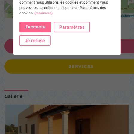
comment nous utilisons les cookies et comment vous
pouvez les contrôler en cliquant sur Paramètres des
cookies.
{readmore}
Leaflet
| ©
OpenStreet
J'accepte
Paramètres
Je refuse
ANNONCEZ-VOUS !
SERVICES
Gallerie