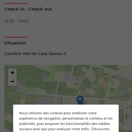
Check in - Check out
16:30 - 10:00
Situation
Camino Vell de Cala Saona II
+
−
Nous utilisons des cookies pour améliorer votre
expérience de navigation, personnaliser le contenu et les
publicités, pour proposer les fonctionnalités des médias
sociaux ainsi que pour analyser notre trafic. Découvrez