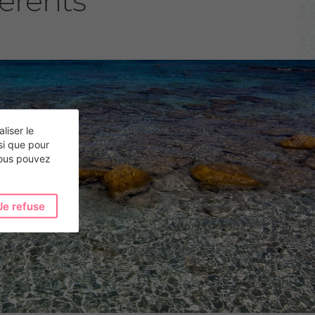
erents
liser le
si que pour
vous pouvez
Je refuse