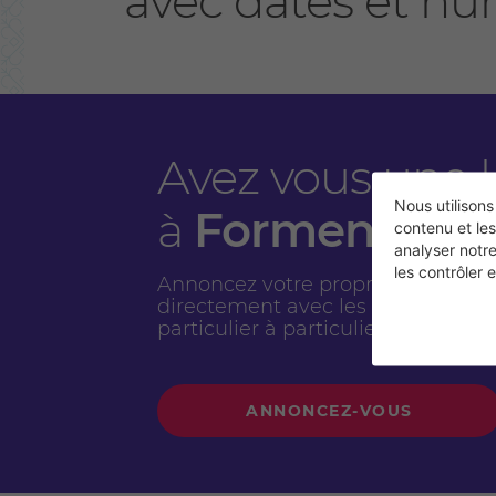
avec dates et nú
Avez vous une 
Nous utilisons
à
Formentera?
contenu et les
analyser notr
les contrôler
Annoncez votre propriété ici et c
directement avec les clients - On t
particulier à particulier avec
0% c
ANNONCEZ-VOUS