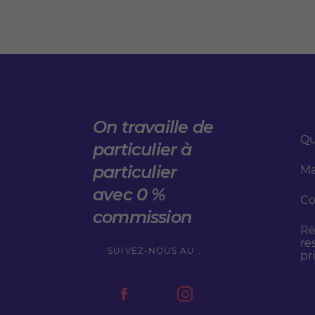
On travaille de
Qu
particulier à
particulier
Ma
avec 0 %
Co
commission
Rè
re
SUIVEZ-NOUS AU :
pr