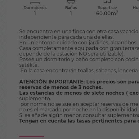
Dormitorios
Baños
Superfície
Hu
2
1
1
60.00m
Se encuentra en una finca con otra casa vacacio
independiente para cada una de ellas.
En un entorno cuidado con jardines, algarrobos, p
Casa completamente equipada con gran terraza c
depende de la estación NO será utilizable).
Posee un dormitorio y baño completo con cocina
satélite.
En la casa encontrarán toallas, sábanas, lencería d
ATENCIÓN IMPORTANTE: Los precios son para 
reservas de menos de 3 noches.
Las estancias de menos de siete noches ( exc
suplemento.
por norma no se suelen aceptar reservas de men
no es el marcado por noche en la disponibilidad
Si se añade algún menor, consultar suplemento
Tengan en cuenta las tasas pertinentes para el