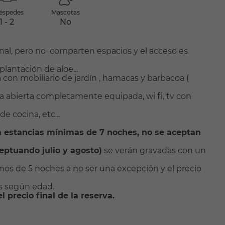
éspedes
Mascotas
1 - 2
No
nal, pero no comparten espacios y el acceso es
lantación de aloe...
on mobiliario de jardín , hamacas y barbacoa (
 abierta completamente equipada, wi fi, tv con
e cocina, etc...
estancias mínimas de 7 noches, no se aceptan
eptuando julio y agosto)
se verán gravadas con un
os de 5 noches a no ser una excepción y el precio
s según edad.
 precio final de la reserva.