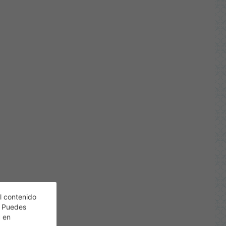
l contenido
. Puedes
c en