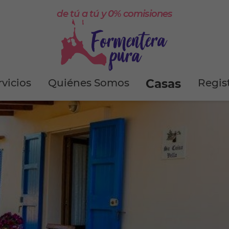
de tú a tú y 0% comisiones
rvicios
Quiénes Somos
Casas
Regis