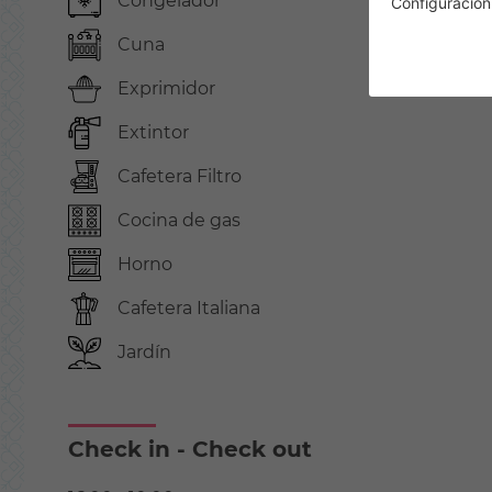
Congelador
Configuración
Cuna
Exprimidor
Extintor
Cafetera Filtro
Cocina de gas
Horno
Cafetera Italiana
Jardín
Check in - Check out