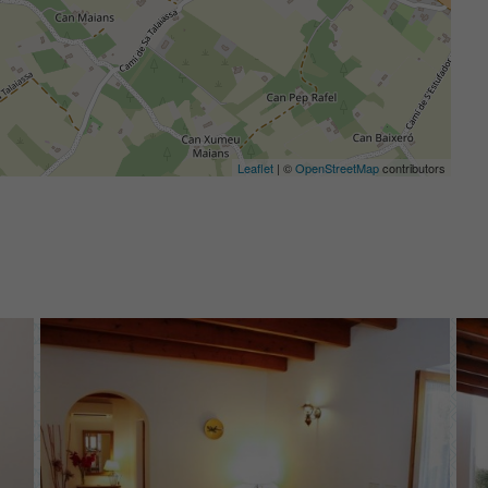
Leaflet
| ©
OpenStreetMap
contributors