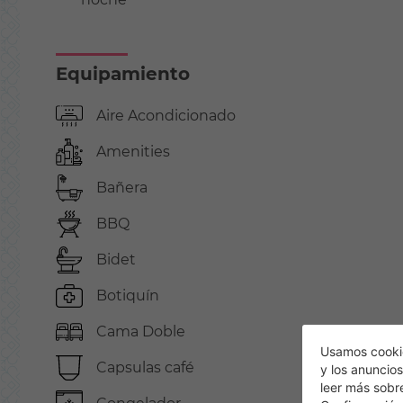
Equipamiento
Aire Acondicionado
Amenities
Bañera
BBQ
Bidet
Botiquín
Cama Doble
Usamos cookie
Capsulas café
y los anuncios
leer más sobr