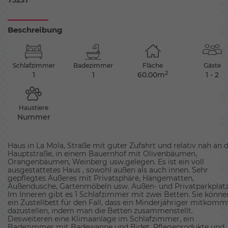
75237
Beschreibung
Schlafzimmer
Badezimmer
Fläche
Gäste
2
1
1
60.00m
1 - 2
Haustiere
Nummer
Haus in La Mola, Straße mit guter Zufahrt und relativ nah an 
Hauptstraße, in einem Bauernhof mit Olivenbäumen,
Orangenbäumen, Weinberg usw.gelegen. Es ist ein voll
ausgestattetes Haus , sowohl außen als auch innen. Sehr
gepflegtes Äußeres mit Privatsphäre, Hängematten,
Außendusche, Gartenmöbeln usw. Außen- und Privatparkplatz
Im Inneren gibt es 1 Schlafzimmer mit zwei Betten. Sie könne
ein Zustellbett für den Fall, dass ein Minderjähriger mitkomm
dazustellen, indem man die Betten zusammenstellt.
Desweiteren eine Klimaanlage im Schlafzimmer, ein
Badezimmer mit Badewanne und Bidet, Pflegeprodukte und