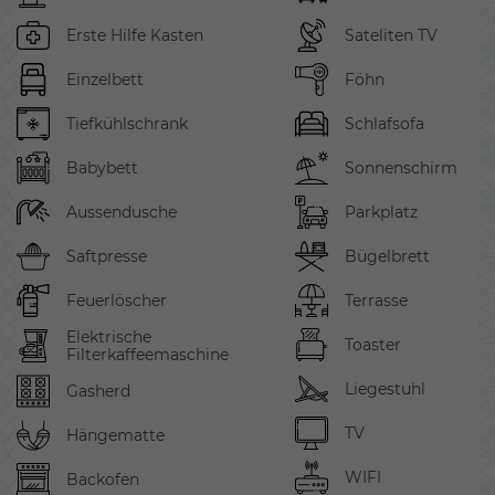
Erste Hilfe Kasten
Sateliten TV
Einzelbett
Föhn
Tiefkühlschrank
Schlafsofa
Babybett
Sonnenschirm
Aussendusche
Parkplatz
Saftpresse
Bügelbrett
Feuerlöscher
Terrasse
Elektrische
Toaster
Filterkaffeemaschine
Liegestuhl
Gasherd
TV
Hängematte
WIFI
Backofen