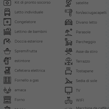
Kit di pronto socorso
satelite
Letto individuale
fon/asciugacapelli
Congelatore
Divano letto
Lettino de bambini
Parasole
Doccia esteriore
Parcheggio
Spremifrutta
Asse da stiro
estintore
Terrazzo
Cefetiera elettrica
Tostapane
Fornello a gas
Sedia di sole
amaca
TV
Forno
WIFI
Macchina da caffè 