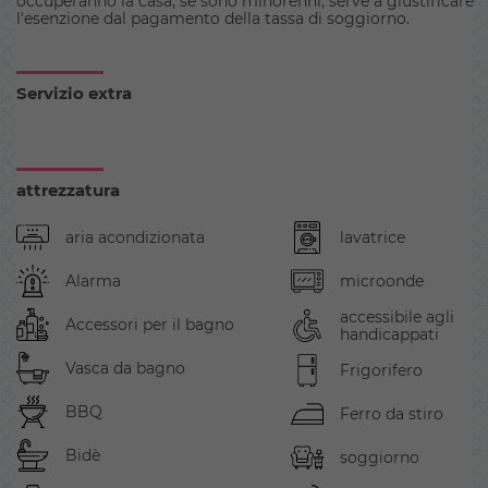
occuperanno la casa, se sono minorenni, serve a giustificare
l'esenzione dal pagamento della tassa di soggiorno.
Servizio extra
attrezzatura
aria acondizionata
lavatrice
Alarma
microonde
accessibile agli
Accessori per il bagno
handicappati
Vasca da bagno
Frigorifero
BBQ
Ferro da stiro
Bidè
soggiorno