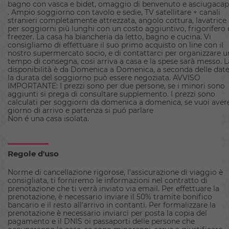
bagno con vasca e bidet, omaggio di benvenuto e asciugacape
. Ampio soggiorno con tavolo e sedie, TV satellitare + canali
stranieri completamente attrezzata, angolo cottura, lavatrice
per soggiorni più lunghi con un costo aggiuntivo, frigorifero 
freezer. La casa ha biancheria da letto, bagno e cucina. Vi
consigliamo di effettuare il suo primo acquisto on line con il
nostro supermercato socio, e di contattarci per organizzare u
tempo di consegna, cosi arriva a casa e la spese sarà messo. L
disponibilità è da Domenica a Domenica, a seconda delle date
la durata del soggiorno può essere negoziata. AVVISO
IMPORTANTE: I prezzi sono per due persone, se i minori sono
aggiunti si prega di consultare supplemento. I prezzi sono
calculati per soggiorni da domenica a domenica, se vuoi aver
giorno di arrivo e partenza si puó parlare
Non é una casa isolata.
Regole d'uso
Norme di cancellazione rigorose, l'assicurazione di viaggio è
consigliata, ti forniremo le informazioni nel contratto di
prenotazione che ti verrà inviato via email. Per effettuare la
prenotazione, è necessario inviare il 50% tramite bonifico
bancario e il resto all'arrivo in contanti. Per formalizzare la
prenotazione è necessario inviarci per posta la copia del
pagamento e il DNIS oi passaporti delle persone che