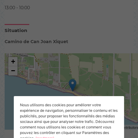
13:00 - 10:00
Situation
Camino de Can Joan Xiquet
+
−
Nous utilisons des cookies pour améliorer votre
expérience de navigation, personnaliser le contenu et les
publicités, pour proposer les fonctionnalités des médias
sociaux ainsi que pour analyser notre trafic. Découvrez
comment nous utilisons les cookies et comment vous
Leaflet
| ©
OpenStreetMap
contributor
pouvez les contrôler en cliquant sur Paramètres des