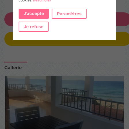
cookies.
{readmore}
J'accepte
Paramètres
ANNONCEZ-VOUS !
Je refuse
SERVICES
Gallerie